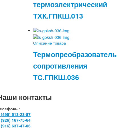
термоэлектрический
ТХК.ГПКШ.013
Описание товара
Термопреобразователь
сопротивления
ТС.ГПКШ.036
Наши контакты
елефоны:
 (495) 513-23-87
 (926) 167-75-64
 (916) 637-47-06